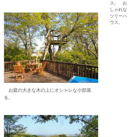
ス。 お
しゃれな
ツリーハ
ウス。
お庭の大きな木の上にオシャレな小部屋
を。