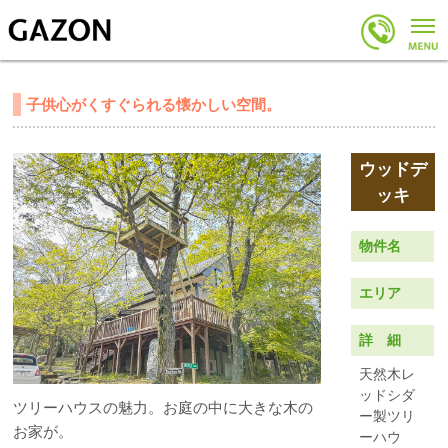
子供心がくすぐられる懐かしい空間。
物件名
エリア
詳 細
天然木レ
ッドシダ
ツリーハウスの魅力。お庭の中に大きな木の
ー製ツリ
お家が。
ーハウ