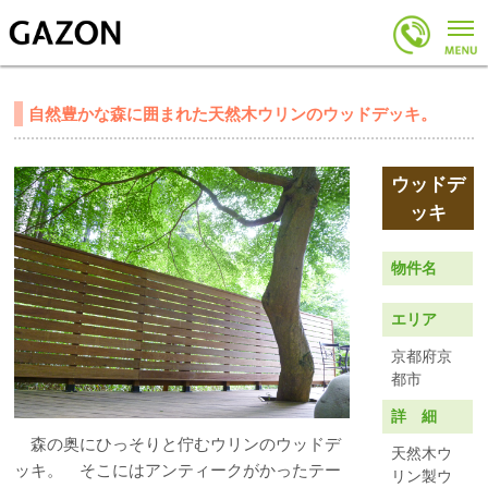
自然豊かな森に囲まれた天然木ウリンのウッドデッキ。
物件名
エリア
京都府京
都市
詳 細
森の奥にひっそりと佇むウリンのウッドデ
天然木ウ
ッキ。 そこにはアンティークがかったテー
リン製ウ