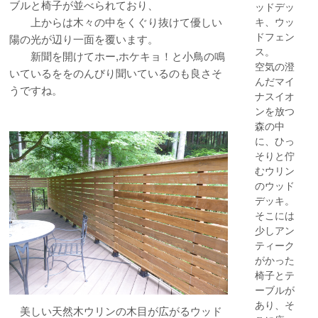
ブルと椅子が並べられており、
ッドデッ
上からは木々の中をくぐり抜けて優しい
キ、ウッ
ドフェン
陽の光が辺り一面を覆います。
ス。
新聞を開けてホー,ホケキョ！と小鳥の鳴
空気の澄
いているををのんびり聞いているのも良さそ
んだマイ
うですね。
ナスイオ
ンを放つ
森の中
に、ひっ
そりと佇
むウリン
のウッド
デッキ。
そこには
少しアン
ティーク
がかった
椅子とテ
ーブルが
あり、そ
美しい天然木ウリンの木目が広がるウッド