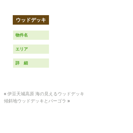
物件名
エリア
詳 細
«
伊豆天城高原 海の見えるウッドデッキ
傾斜地ウッドデッキとパーゴラ
»