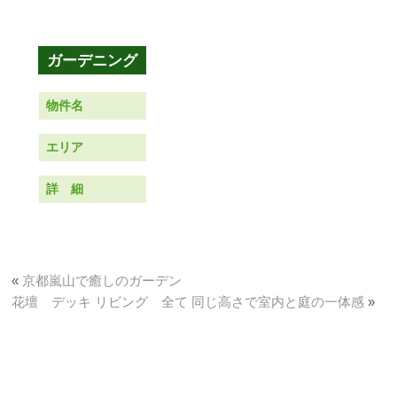
物件名
エリア
詳 細
«
京都嵐山で癒しのガーデン
花壇 デッキ リビング 全て 同じ高さで室内と庭の一体感
»